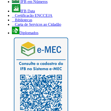
IFB em Números
IFB Data
Certificação ENCCEJA
Bibliotecas
Carta de Serviços ao Cidadão
Diplomados