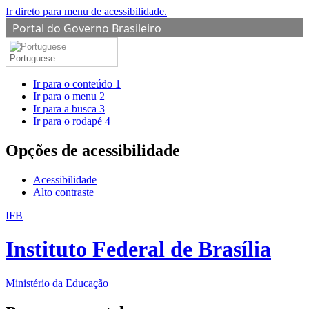
Ir direto para menu de acessibilidade.
Portal do Governo Brasileiro
Portuguese
Ir para o conteúdo
1
Ir para o menu
2
Ir para a busca
3
Ir para o rodapé
4
Opções de acessibilidade
Acessibilidade
Alto contraste
IFB
Instituto Federal de Brasília
Ministério da Educação