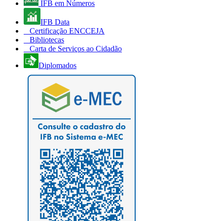
IFB em Números
IFB Data
Certificação ENCCEJA
Bibliotecas
Carta de Serviços ao Cidadão
Diplomados