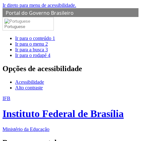
Ir direto para menu de acessibilidade.
Portal do Governo Brasileiro
Portuguese
Ir para o conteúdo
1
Ir para o menu
2
Ir para a busca
3
Ir para o rodapé
4
Opções de acessibilidade
Acessibilidade
Alto contraste
IFB
Instituto Federal de Brasília
Ministério da Educação