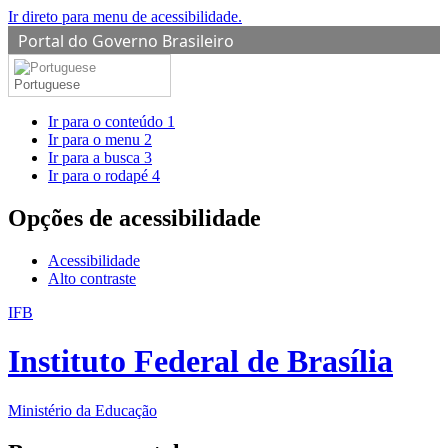
Ir direto para menu de acessibilidade.
Portal do Governo Brasileiro
Portuguese
Ir para o conteúdo
1
Ir para o menu
2
Ir para a busca
3
Ir para o rodapé
4
Opções de acessibilidade
Acessibilidade
Alto contraste
IFB
Instituto Federal de Brasília
Ministério da Educação