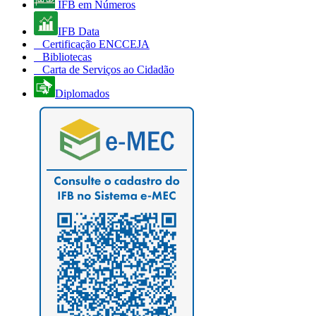
IFB em Números
IFB Data
Certificação ENCCEJA
Bibliotecas
Carta de Serviços ao Cidadão
Diplomados