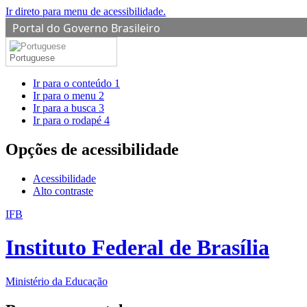
Ir direto para menu de acessibilidade.
Portal do Governo Brasileiro
Portuguese
Ir para o conteúdo
1
Ir para o menu
2
Ir para a busca
3
Ir para o rodapé
4
Opções de acessibilidade
Acessibilidade
Alto contraste
IFB
Instituto Federal de Brasília
Ministério da Educação