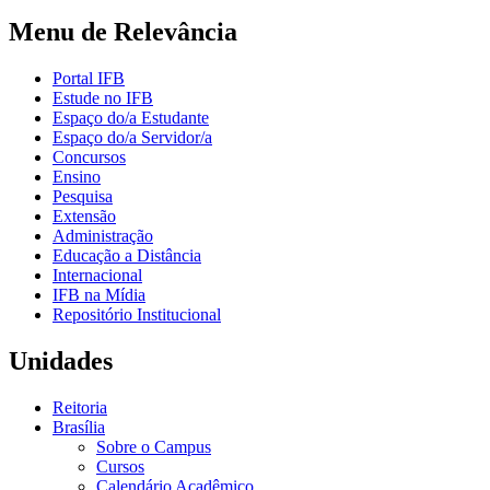
Menu de Relevância
Portal IFB
Estude no IFB
Espaço do/a Estudante
Espaço do/a Servidor/a
Concursos
Ensino
Pesquisa
Extensão
Administração
Educação a Distância
Internacional
IFB na Mídia
Repositório Institucional
Unidades
Reitoria
Brasília
Sobre o Campus
Cursos
Calendário Acadêmico