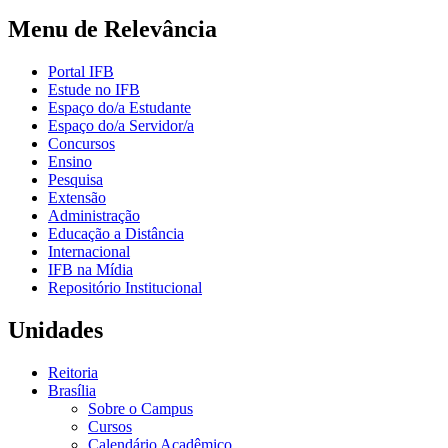
Menu de Relevância
Portal IFB
Estude no IFB
Espaço do/a Estudante
Espaço do/a Servidor/a
Concursos
Ensino
Pesquisa
Extensão
Administração
Educação a Distância
Internacional
IFB na Mídia
Repositório Institucional
Unidades
Reitoria
Brasília
Sobre o Campus
Cursos
Calendário Acadêmico