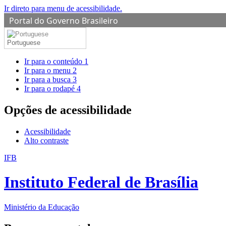
Ir direto para menu de acessibilidade.
Portal do Governo Brasileiro
Portuguese
Ir para o conteúdo
1
Ir para o menu
2
Ir para a busca
3
Ir para o rodapé
4
Opções de acessibilidade
Acessibilidade
Alto contraste
IFB
Instituto Federal de Brasília
Ministério da Educação