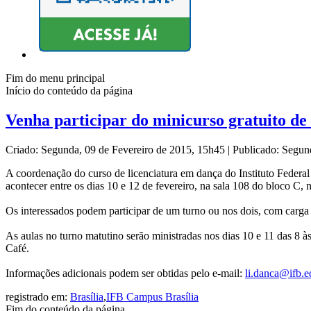
Fim do menu principal
Início do conteúdo da página
Venha participar do minicurso gratuito de
Criado: Segunda, 09 de Fevereiro de 2015, 15h45
|
Publicado: Segun
A coordenação do curso de licenciatura em dança do Instituto Federal
acontecer entre os dias 10 e 12 de fevereiro, na sala 108 do bloco C,
Os interessados podem participar de um turno ou nos dois, com carga h
As aulas no turno matutino serão ministradas nos dias 10 e 11 das 8 
Café.
Informações adicionais podem ser obtidas pelo e-mail:
li.danca@ifb.e
registrado em:
Brasília
,
IFB Campus Brasília
Fim do conteúdo da página