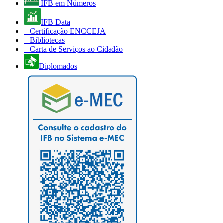
IFB em Números
IFB Data
Certificação ENCCEJA
Bibliotecas
Carta de Serviços ao Cidadão
Diplomados