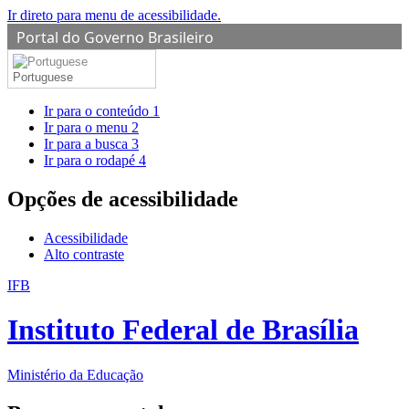
Ir direto para menu de acessibilidade.
Portal do Governo Brasileiro
Portuguese
Ir para o conteúdo
1
Ir para o menu
2
Ir para a busca
3
Ir para o rodapé
4
Opções de acessibilidade
Acessibilidade
Alto contraste
IFB
Instituto Federal de Brasília
Ministério da Educação