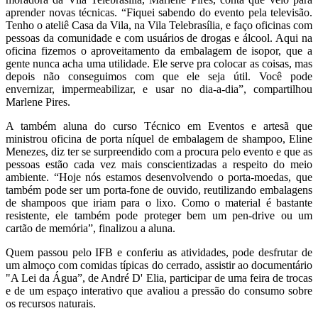
aprender novas técnicas. “Fiquei sabendo do evento pela televisão.
Tenho o ateliê Casa da Vila, na Vila Telebrasília, e faço oficinas com
pessoas da comunidade e com usuários de drogas e álcool. Aqui na
oficina fizemos o aproveitamento da embalagem de isopor, que a
gente nunca acha uma utilidade. Ele serve pra colocar as coisas, mas
depois não conseguimos com que ele seja útil. Você pode
envernizar, impermeabilizar, e usar no dia-a-dia”, compartilhou
Marlene Pires.
A também aluna do curso Técnico em Eventos e artesã que
ministrou oficina de porta níquel de embalagem de shampoo, Eline
Menezes, diz ter se surpreendido com a procura pelo evento e que as
pessoas estão cada vez mais conscientizadas a respeito do meio
ambiente. “Hoje nós estamos desenvolvendo o porta-moedas, que
também pode ser um porta-fone de ouvido, reutilizando embalagens
de shampoos que iriam para o lixo. Como o material é bastante
resistente, ele também pode proteger bem um pen-drive ou um
cartão de memória”, finalizou a aluna.
Quem passou pelo IFB e conferiu as atividades, pode desfrutar de
um almoço com comidas típicas do cerrado, assistir ao documentário
"A Lei da Água”, de André D' Elia, participar de uma feira de trocas
e de um espaço interativo que avaliou a pressão do consumo sobre
os recursos naturais.