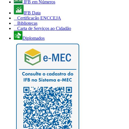
IFB em Números
IFB Data
Certificação ENCCEJA
Bibliotecas
Carta de Serviços ao Cidadão
Diplomados