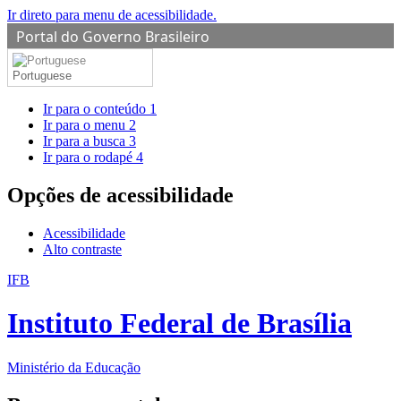
Ir direto para menu de acessibilidade.
Portal do Governo Brasileiro
Portuguese
Ir para o conteúdo
1
Ir para o menu
2
Ir para a busca
3
Ir para o rodapé
4
Opções de acessibilidade
Acessibilidade
Alto contraste
IFB
Instituto Federal de Brasília
Ministério da Educação