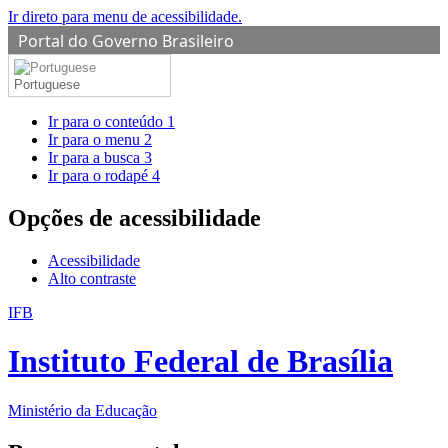
Ir direto para menu de acessibilidade.
Portal do Governo Brasileiro
Portuguese
Ir para o conteúdo
1
Ir para o menu
2
Ir para a busca
3
Ir para o rodapé
4
Opções de acessibilidade
Acessibilidade
Alto contraste
IFB
Instituto Federal de Brasília
Ministério da Educação