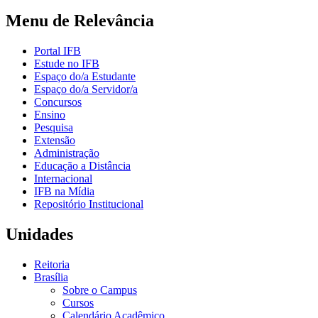
Menu de Relevância
Portal IFB
Estude no IFB
Espaço do/a Estudante
Espaço do/a Servidor/a
Concursos
Ensino
Pesquisa
Extensão
Administração
Educação a Distância
Internacional
IFB na Mídia
Repositório Institucional
Unidades
Reitoria
Brasília
Sobre o Campus
Cursos
Calendário Acadêmico