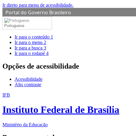
Ir direto para menu de acessibilidade.
Portal do Governo Brasileiro
Portuguese
Ir para o conteúdo
1
Ir para o menu
2
Ir para a busca
3
Ir para o rodapé
4
Opções de acessibilidade
Acessibilidade
Alto contraste
IFB
Instituto Federal de Brasília
Ministério da Educação