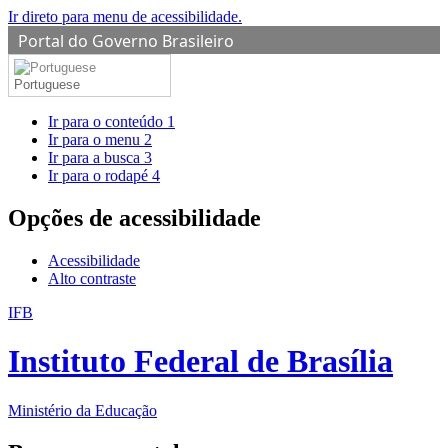
Ir direto para menu de acessibilidade.
Portal do Governo Brasileiro
Portuguese
Ir para o conteúdo
1
Ir para o menu
2
Ir para a busca
3
Ir para o rodapé
4
Opções de acessibilidade
Acessibilidade
Alto contraste
IFB
Instituto Federal de Brasília
Ministério da Educação