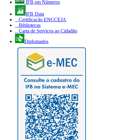
IFB em Números
IFB Data
Certificação ENCCEJA
Bibliotecas
Carta de Serviços ao Cidadão
Diplomados