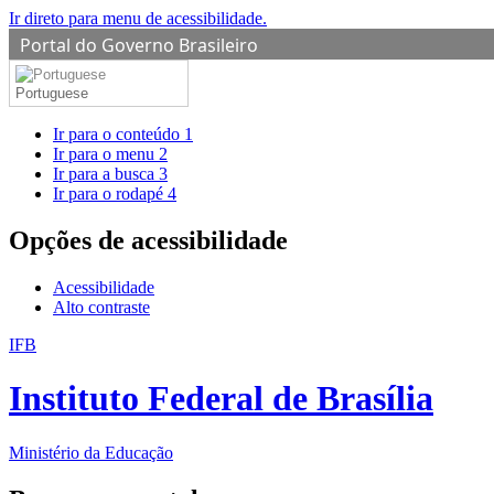
Ir direto para menu de acessibilidade.
Portal do Governo Brasileiro
Portuguese
Ir para o conteúdo
1
Ir para o menu
2
Ir para a busca
3
Ir para o rodapé
4
Opções de acessibilidade
Acessibilidade
Alto contraste
IFB
Instituto Federal de Brasília
Ministério da Educação