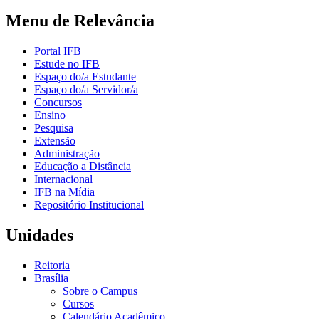
Menu de Relevância
Portal IFB
Estude no IFB
Espaço do/a Estudante
Espaço do/a Servidor/a
Concursos
Ensino
Pesquisa
Extensão
Administração
Educação a Distância
Internacional
IFB na Mídia
Repositório Institucional
Unidades
Reitoria
Brasília
Sobre o Campus
Cursos
Calendário Acadêmico