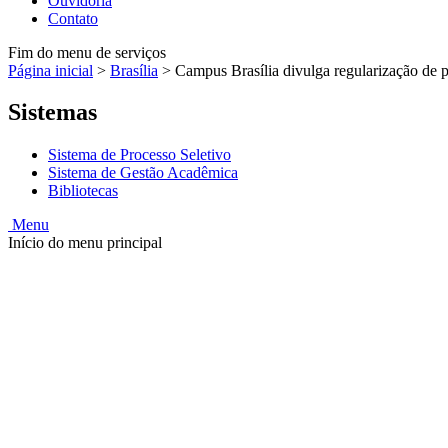
Ouvidoria
Contato
Fim do menu de serviços
Página inicial
>
Brasília
>
Campus Brasília divulga regularização de 
Sistemas
Sistema de Processo Seletivo
Sistema de Gestão Acadêmica
Bibliotecas
Menu
Início do menu principal