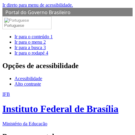
Ir direto para menu de acessibilidade.
Portal do Governo Brasileiro
Portuguese
Ir para o conteúdo
1
Ir para o menu
2
Ir para a busca
3
Ir para o rodapé
4
Opções de acessibilidade
Acessibilidade
Alto contraste
IFB
Instituto Federal de Brasília
Ministério da Educação