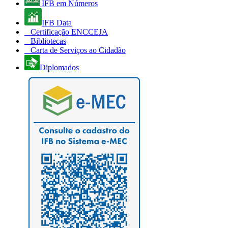
IFB em Números
IFB Data
Certificação ENCCEJA
Bibliotecas
Carta de Serviços ao Cidadão
Diplomados