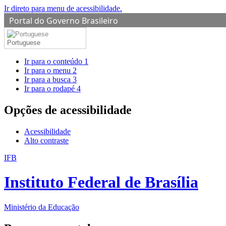
Ir direto para menu de acessibilidade.
Portal do Governo Brasileiro
Portuguese
Ir para o conteúdo
1
Ir para o menu
2
Ir para a busca
3
Ir para o rodapé
4
Opções de acessibilidade
Acessibilidade
Alto contraste
IFB
Instituto Federal de Brasília
Ministério da Educação