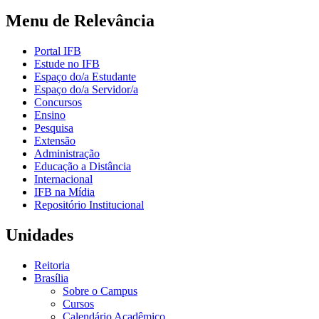
Menu de Relevância
Portal IFB
Estude no IFB
Espaço do/a Estudante
Espaço do/a Servidor/a
Concursos
Ensino
Pesquisa
Extensão
Administração
Educação a Distância
Internacional
IFB na Mídia
Repositório Institucional
Unidades
Reitoria
Brasília
Sobre o Campus
Cursos
Calendário Acadêmico