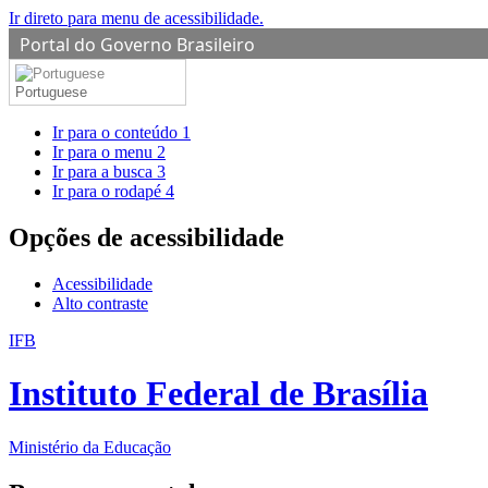
Ir direto para menu de acessibilidade.
Portal do Governo Brasileiro
Portuguese
Ir para o conteúdo
1
Ir para o menu
2
Ir para a busca
3
Ir para o rodapé
4
Opções de acessibilidade
Acessibilidade
Alto contraste
IFB
Instituto Federal de Brasília
Ministério da Educação