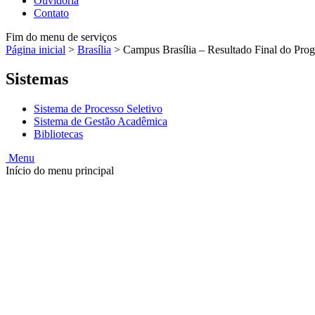
Ouvidoria
Contato
Fim do menu de serviços
Página inicial
>
Brasília
>
Campus Brasília – Resultado Final do Pr
Sistemas
Sistema de Processo Seletivo
Sistema de Gestão Acadêmica
Bibliotecas
Menu
Início do menu principal