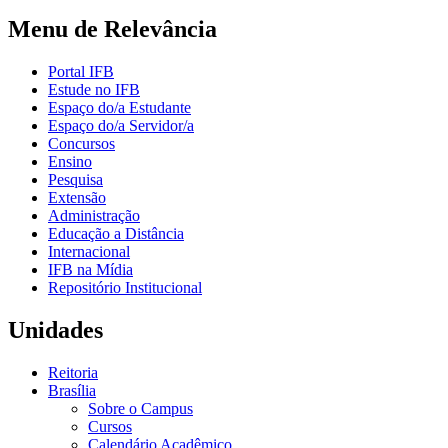
Menu de Relevância
Portal IFB
Estude no IFB
Espaço do/a Estudante
Espaço do/a Servidor/a
Concursos
Ensino
Pesquisa
Extensão
Administração
Educação a Distância
Internacional
IFB na Mídia
Repositório Institucional
Unidades
Reitoria
Brasília
Sobre o Campus
Cursos
Calendário Acadêmico