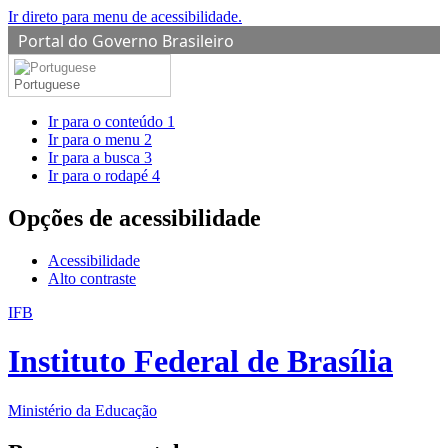
Ir direto para menu de acessibilidade.
Portal do Governo Brasileiro
Portuguese
Ir para o conteúdo
1
Ir para o menu
2
Ir para a busca
3
Ir para o rodapé
4
Opções de acessibilidade
Acessibilidade
Alto contraste
IFB
Instituto Federal de Brasília
Ministério da Educação