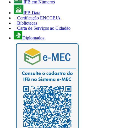
IFB em Números
IFB Data
Certificação ENCCEJA
Bibliotecas
Carta de Serviços ao Cidadão
Diplomados