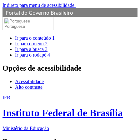
Ir direto para menu de acessibilidade.
Portal do Governo Brasileiro
Portuguese
Ir para o conteúdo
1
Ir para o menu
2
Ir para a busca
3
Ir para o rodapé
4
Opções de acessibilidade
Acessibilidade
Alto contraste
IFB
Instituto Federal de Brasília
Ministério da Educação