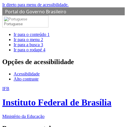
Ir direto para menu de acessibilidade.
Portal do Governo Brasileiro
Portuguese
Ir para o conteúdo
1
Ir para o menu
2
Ir para a busca
3
Ir para o rodapé
4
Opções de acessibilidade
Acessibilidade
Alto contraste
IFB
Instituto Federal de Brasília
Ministério da Educação