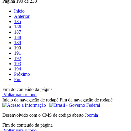
Página 190 de 238
Início
Anterior
185
186
187
188
189
190
191
192
193
194
Próximo
Fim
Fim do conteúdo da página
Voltar para o topo
Início da navegação de rodapé
Fim da navegação de rodapé
Desenvolvido com o CMS de código aberto
Joomla
Fim do conteúdo da página
Voltar para o topo