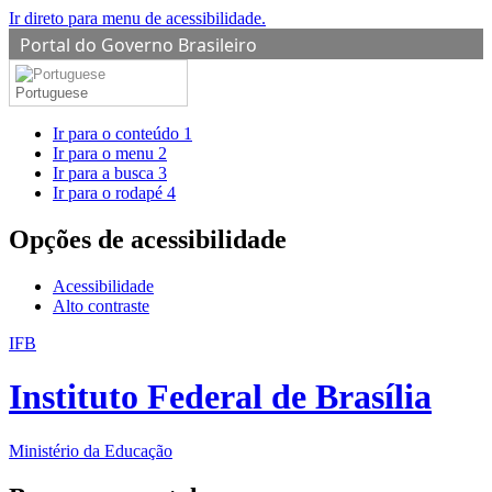
Ir direto para menu de acessibilidade.
Portal do Governo Brasileiro
Portuguese
Ir para o conteúdo
1
Ir para o menu
2
Ir para a busca
3
Ir para o rodapé
4
Opções de acessibilidade
Acessibilidade
Alto contraste
IFB
Instituto Federal de Brasília
Ministério da Educação