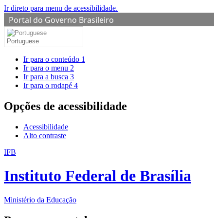
Ir direto para menu de acessibilidade.
Portal do Governo Brasileiro
Portuguese
Ir para o conteúdo
1
Ir para o menu
2
Ir para a busca
3
Ir para o rodapé
4
Opções de acessibilidade
Acessibilidade
Alto contraste
IFB
Instituto Federal de Brasília
Ministério da Educação