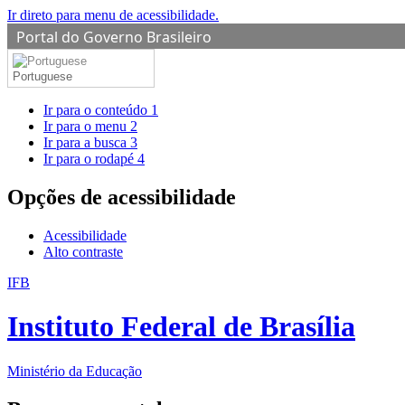
Ir direto para menu de acessibilidade.
Portal do Governo Brasileiro
Portuguese
Ir para o conteúdo
1
Ir para o menu
2
Ir para a busca
3
Ir para o rodapé
4
Opções de acessibilidade
Acessibilidade
Alto contraste
IFB
Instituto Federal de Brasília
Ministério da Educação