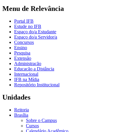
Menu de Relevância
Portal IFB
Estude no IFB
Espaço do/a Estudante
Espaço do/a Servidor/a
Concursos
Ensino
Pesquisa
Extensão
Administração
Educação a Distância
Internacional
IFB na Mídia
Repositório Institucional
Unidades
Reitoria
Brasília
Sobre o Campus
Cursos
Calendário Acadêmico