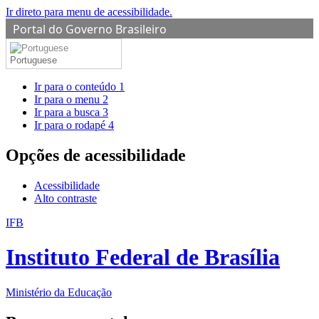
Ir direto para menu de acessibilidade.
Portal do Governo Brasileiro
Portuguese
Ir para o conteúdo
1
Ir para o menu
2
Ir para a busca
3
Ir para o rodapé
4
Opções de acessibilidade
Acessibilidade
Alto contraste
IFB
Instituto Federal de Brasília
Ministério da Educação