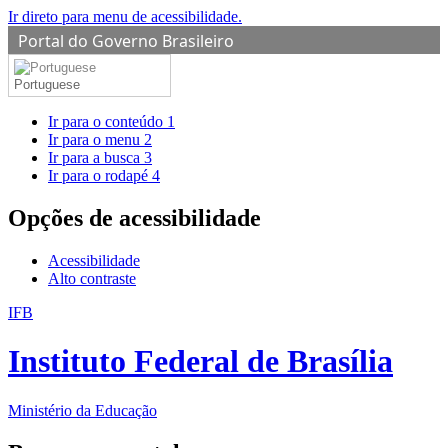
Ir direto para menu de acessibilidade.
Portal do Governo Brasileiro
Portuguese
Ir para o conteúdo
1
Ir para o menu
2
Ir para a busca
3
Ir para o rodapé
4
Opções de acessibilidade
Acessibilidade
Alto contraste
IFB
Instituto Federal de Brasília
Ministério da Educação