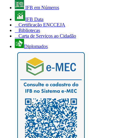
IFB em Números
IFB Data
Certificação ENCCEJA
Bibliotecas
Carta de Serviços ao Cidadão
Diplomados