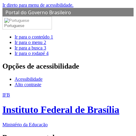
Ir direto para menu de acessibilidade.
Portal do Governo Brasileiro
Portuguese
Ir para o conteúdo
1
Ir para o menu
2
Ir para a busca
3
Ir para o rodapé
4
Opções de acessibilidade
Acessibilidade
Alto contraste
IFB
Instituto Federal de Brasília
Ministério da Educação