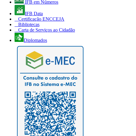
IFB em Números
IFB Data
Certificação ENCCEJA
Bibliotecas
Carta de Serviços ao Cidadão
Diplomados