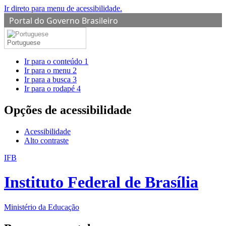
Ir direto para menu de acessibilidade.
Portal do Governo Brasileiro
Portuguese
Ir para o conteúdo
1
Ir para o menu
2
Ir para a busca
3
Ir para o rodapé
4
Opções de acessibilidade
Acessibilidade
Alto contraste
IFB
Instituto Federal de Brasília
Ministério da Educação