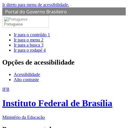
Ir direto para menu de acessibilidade.
Portal do Governo Brasileiro
Portuguese
Ir para o conteúdo
1
Ir para o menu
2
Ir para a busca
3
Ir para o rodapé
4
Opções de acessibilidade
Acessibilidade
Alto contraste
IFB
Instituto Federal de Brasília
Ministério da Educação