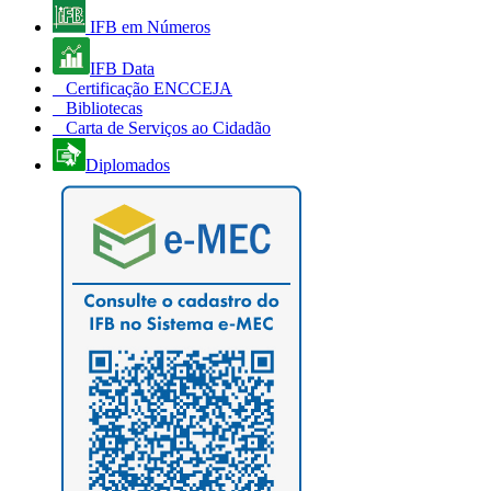
IFB em Números
IFB Data
Certificação ENCCEJA
Bibliotecas
Carta de Serviços ao Cidadão
Diplomados