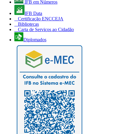
IFB em Números
IFB Data
Certificação ENCCEJA
Bibliotecas
Carta de Serviços ao Cidadão
Diplomados