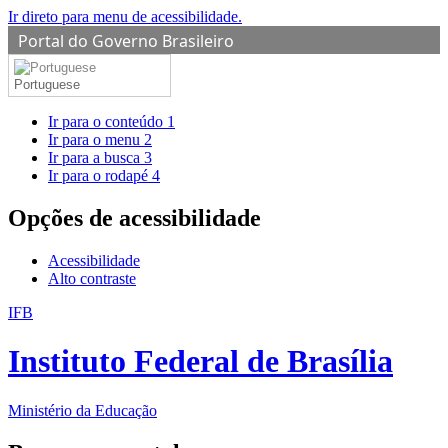
Ir direto para menu de acessibilidade.
Portal do Governo Brasileiro
Portuguese
Ir para o conteúdo
1
Ir para o menu
2
Ir para a busca
3
Ir para o rodapé
4
Opções de acessibilidade
Acessibilidade
Alto contraste
IFB
Instituto Federal de Brasília
Ministério da Educação