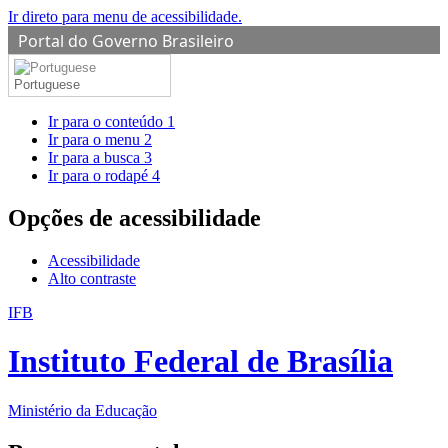
Ir direto para menu de acessibilidade.
Portal do Governo Brasileiro
Portuguese
Ir para o conteúdo
1
Ir para o menu
2
Ir para a busca
3
Ir para o rodapé
4
Opções de acessibilidade
Acessibilidade
Alto contraste
IFB
Instituto Federal de Brasília
Ministério da Educação