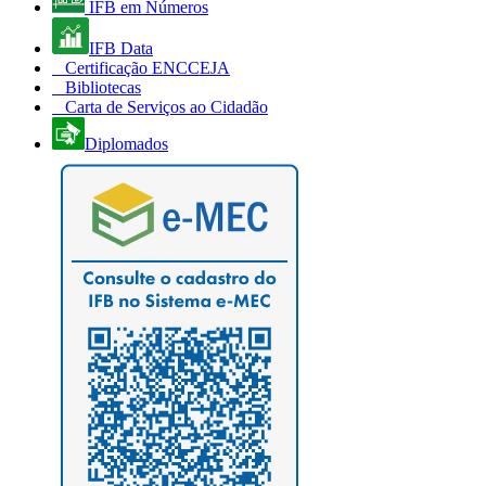
IFB em Números
IFB Data
Certificação ENCCEJA
Bibliotecas
Carta de Serviços ao Cidadão
Diplomados