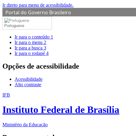
Ir direto para menu de acessibilidade.
Portal do Governo Brasileiro
Portuguese
Ir para o conteúdo
1
Ir para o menu
2
Ir para a busca
3
Ir para o rodapé
4
Opções de acessibilidade
Acessibilidade
Alto contraste
IFB
Instituto Federal de Brasília
Ministério da Educação