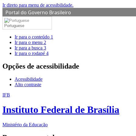
Ir direto para menu de acessibilidade.
Portal do Governo Brasileiro
Portuguese
Ir para o conteúdo
1
Ir para o menu
2
Ir para a busca
3
Ir para o rodapé
4
Opções de acessibilidade
Acessibilidade
Alto contraste
IFB
Instituto Federal de Brasília
Ministério da Educação