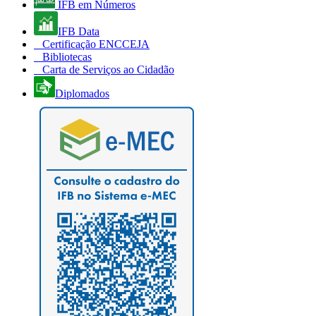
IFB em Números
IFB Data
Certificação ENCCEJA
Bibliotecas
Carta de Serviços ao Cidadão
Diplomados