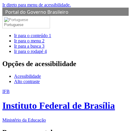
Ir direto para menu de acessibilidade.
Portal do Governo Brasileiro
Portuguese
Ir para o conteúdo
1
Ir para o menu
2
Ir para a busca
3
Ir para o rodapé
4
Opções de acessibilidade
Acessibilidade
Alto contraste
IFB
Instituto Federal de Brasília
Ministério da Educação