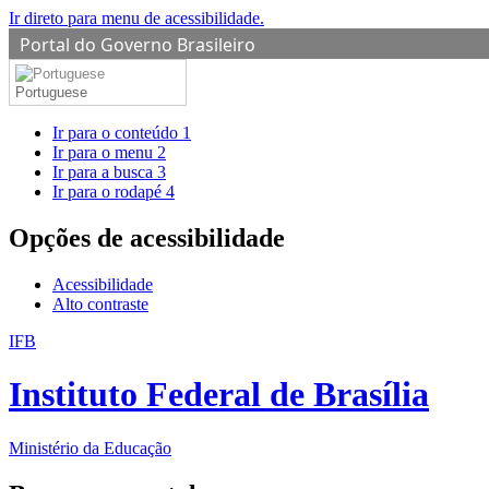
Ir direto para menu de acessibilidade.
Portal do Governo Brasileiro
Portuguese
Ir para o conteúdo
1
Ir para o menu
2
Ir para a busca
3
Ir para o rodapé
4
Opções de acessibilidade
Acessibilidade
Alto contraste
IFB
Instituto Federal de Brasília
Ministério da Educação