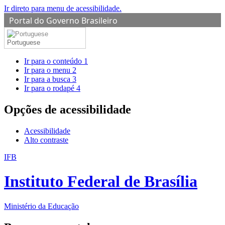
Ir direto para menu de acessibilidade.
Portal do Governo Brasileiro
Portuguese
Ir para o conteúdo
1
Ir para o menu
2
Ir para a busca
3
Ir para o rodapé
4
Opções de acessibilidade
Acessibilidade
Alto contraste
IFB
Instituto Federal de Brasília
Ministério da Educação