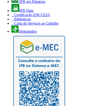
IFB em Números
IFB Data
Certificação ENCCEJA
Bibliotecas
Carta de Serviços ao Cidadão
Diplomados