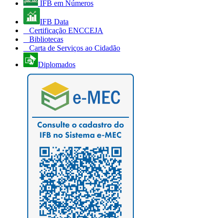
IFB em Números
IFB Data
Certificação ENCCEJA
Bibliotecas
Carta de Serviços ao Cidadão
Diplomados