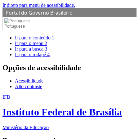
Ir direto para menu de acessibilidade.
Portal do Governo Brasileiro
Portuguese
Ir para o conteúdo
1
Ir para o menu
2
Ir para a busca
3
Ir para o rodapé
4
Opções de acessibilidade
Acessibilidade
Alto contraste
IFB
Instituto Federal de Brasília
Ministério da Educação