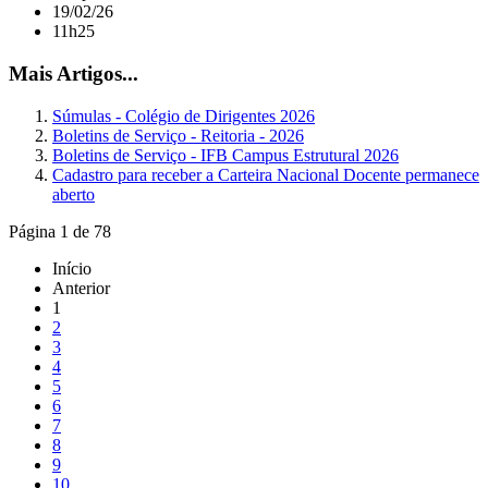
19/02/26
11h25
Mais Artigos...
Súmulas - Colégio de Dirigentes 2026
Boletins de Serviço - Reitoria - 2026
Boletins de Serviço - IFB Campus Estrutural 2026
Cadastro para receber a Carteira Nacional Docente permanece
aberto
Página 1 de 78
Início
Anterior
1
2
3
4
5
6
7
8
9
10