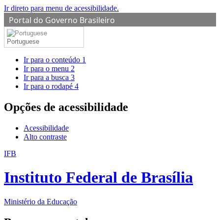
Ir direto para menu de acessibilidade.
Portal do Governo Brasileiro
Portuguese
Ir para o conteúdo
1
Ir para o menu
2
Ir para a busca
3
Ir para o rodapé
4
Opções de acessibilidade
Acessibilidade
Alto contraste
IFB
Instituto Federal de Brasília
Ministério da Educação