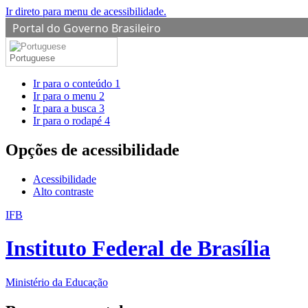
Ir direto para menu de acessibilidade.
Portal do Governo Brasileiro
Portuguese
Ir para o conteúdo
1
Ir para o menu
2
Ir para a busca
3
Ir para o rodapé
4
Opções de acessibilidade
Acessibilidade
Alto contraste
IFB
Instituto Federal de Brasília
Ministério da Educação