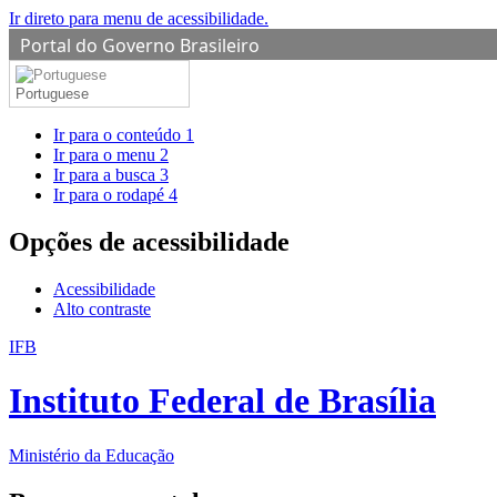
Ir direto para menu de acessibilidade.
Portal do Governo Brasileiro
Portuguese
Ir para o conteúdo
1
Ir para o menu
2
Ir para a busca
3
Ir para o rodapé
4
Opções de acessibilidade
Acessibilidade
Alto contraste
IFB
Instituto Federal de Brasília
Ministério da Educação