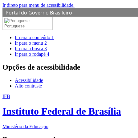
Ir direto para menu de acessibilidade.
Portal do Governo Brasileiro
Portuguese
Ir para o conteúdo
1
Ir para o menu
2
Ir para a busca
3
Ir para o rodapé
4
Opções de acessibilidade
Acessibilidade
Alto contraste
IFB
Instituto Federal de Brasília
Ministério da Educação