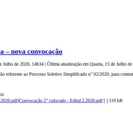
ca – nova convocação
de Julho de 2020, 14h34
|
Última atualização em Quarta, 15 de Julho d
o referente ao Processo Seletivo Simplificado n° 02/2020, para contrat
s:
Convocação 2° colocado - Edital 2.2020.pdf
[ ]
119 kB