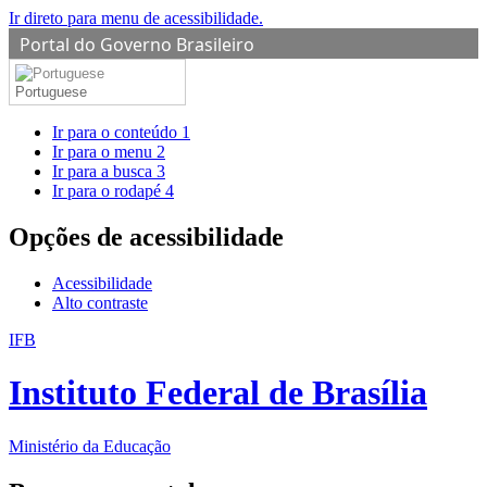
Ir direto para menu de acessibilidade.
Portal do Governo Brasileiro
Portuguese
Ir para o conteúdo
1
Ir para o menu
2
Ir para a busca
3
Ir para o rodapé
4
Opções de acessibilidade
Acessibilidade
Alto contraste
IFB
Instituto Federal de Brasília
Ministério da Educação