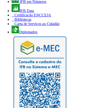
IFB em Números
IFB Data
Certificação ENCCEJA
Bibliotecas
Carta de Serviços ao Cidadão
Diplomados