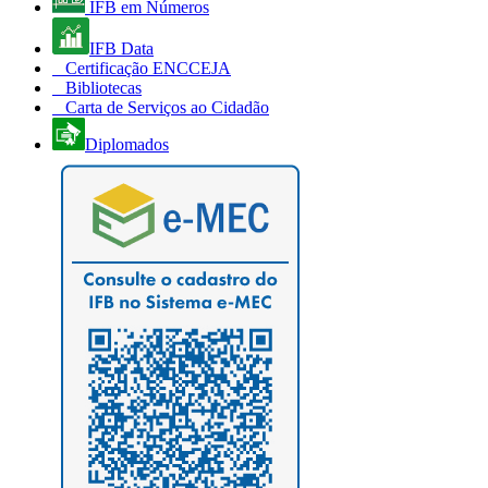
IFB em Números
IFB Data
Certificação ENCCEJA
Bibliotecas
Carta de Serviços ao Cidadão
Diplomados