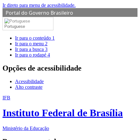
Ir direto para menu de acessibilidade.
Portal do Governo Brasileiro
Portuguese
Ir para o conteúdo
1
Ir para o menu
2
Ir para a busca
3
Ir para o rodapé
4
Opções de acessibilidade
Acessibilidade
Alto contraste
IFB
Instituto Federal de Brasília
Ministério da Educação