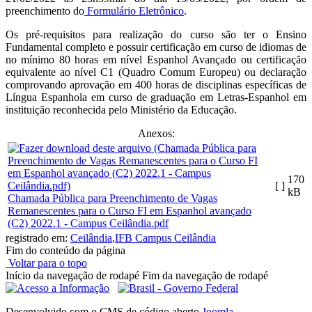
preenchimento do
Formulário Eletrônico
.
Os pré-requisitos para realização do curso são ter o Ensino
Fundamental completo e possuir certificação em curso de idiomas de
no mínimo 80 horas em nível Espanhol Avançado ou certificação
equivalente ao nível C1 (Quadro Comum Europeu) ou declaração
comprovando aprovação em 400 horas de disciplinas específicas de
Língua Espanhola em curso de graduação em Letras-Espanhol em
instituição reconhecida pelo Ministério da Educação.
Anexos:
170
[ ]
kB
Chamada Pública para Preenchimento de Vagas
Remanescentes para o Curso FI em Espanhol avançado
(C2) 2022.1 - Campus Ceilândia.pdf
registrado em:
Ceilândia
,
IFB Campus Ceilândia
Fim do conteúdo da página
Voltar para o topo
Início da navegação de rodapé
Fim da navegação de rodapé
Desenvolvido com o CMS de código aberto
Joomla