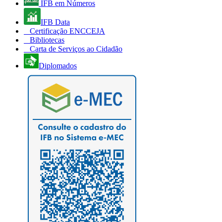
IFB em Números
IFB Data
Certificação ENCCEJA
Bibliotecas
Carta de Serviços ao Cidadão
Diplomados