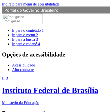
Ir direto para menu de acessibilidade.
Portal do Governo Brasileiro
Portuguese
Ir para o conteúdo
1
Ir para o menu
2
Ir para a busca
3
Ir para o rodapé
4
Opções de acessibilidade
Acessibilidade
Alto contraste
IFB
Instituto Federal de Brasília
Ministério da Educação