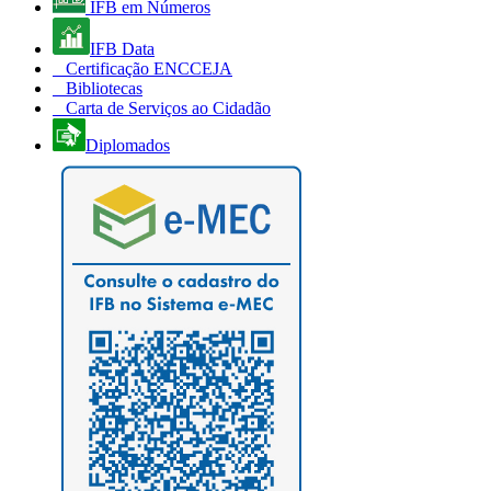
IFB em Números
IFB Data
Certificação ENCCEJA
Bibliotecas
Carta de Serviços ao Cidadão
Diplomados