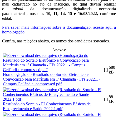
mail cadastrado no ato da inscrição, no qual deverá realizar
o
upload
da documentação digitalizada necessária
para matrícula, nos dias
10, 11, 14, 15 e 16/03/2022,
conforme
edital.
Para saber mais informações sobre a documentação, acesse aqui a
homologação
.
Confira, nas relações abaixo, os nomes dos candidatos sorteados.
Anexos:
680
[ ]
kB
Homologação do Resultado do Sorteio Eletrônico e
Convocação para Matrícula em 1ª Chamada - FI's 2022.1 -
Campus Ceilândia_compressed.pdf
88
[ ]
kB
Resultado do Sorteio - FI Conhecimentos Básicos de
Emagrecimento e Saúde 2022.1.pdf