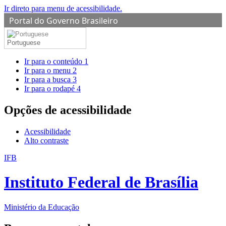
Ir direto para menu de acessibilidade.
Portal do Governo Brasileiro
Portuguese
Ir para o conteúdo
1
Ir para o menu
2
Ir para a busca
3
Ir para o rodapé
4
Opções de acessibilidade
Acessibilidade
Alto contraste
IFB
Instituto Federal de Brasília
Ministério da Educação