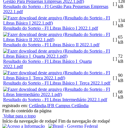
128
[ ]
Resultado do Sorteio - FI Gestão Para Pequenas Empresas
kB
2022.1.pdf
134
[ ]
kB
Resultado do Sorteio - FI Libras Básico I 2022.1.pdf
65
[ ]
kB
Resultado do Sorteio - FI Libras Básico II 2022.1.pdf
72
[ ]
Resultado do Sorteio - FI Libras Básico I_Quarta
kB
2022.1.pdf
90
[ ]
kB
Resultado do Sorteio - FI Libras Básico I_Terça 2022.1.pdf
68
[ ]
kB
Resultado do Sorteio - FI Libras Intermediário 2022.1.pdf
registrado em:
Ceilândia
,
IFB Campus Ceilândia
Fim do conteúdo da página
Voltar para o topo
Início da navegação de rodapé
Fim da navegação de rodapé