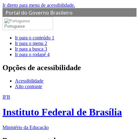
Ir direto para menu de acessibilidade.
Portal do Governo Brasileiro
Portuguese
Ir para o conteúdo
1
Ir para o menu
2
Ir para a busca
3
Ir para o rodapé
4
Opções de acessibilidade
Acessibilidade
Alto contraste
IFB
Instituto Federal de Brasília
Ministério da Educação