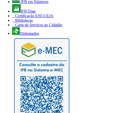
IFB em Números
IFB Data
Certificação ENCCEJA
Bibliotecas
Carta de Serviços ao Cidadão
Diplomados