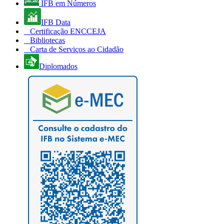
IFB em Números
IFB Data
Certificação ENCCEJA
Bibliotecas
Carta de Serviços ao Cidadão
Diplomados