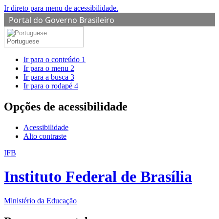
Ir direto para menu de acessibilidade.
Portal do Governo Brasileiro
Portuguese
Ir para o conteúdo
1
Ir para o menu
2
Ir para a busca
3
Ir para o rodapé
4
Opções de acessibilidade
Acessibilidade
Alto contraste
IFB
Instituto Federal de Brasília
Ministério da Educação