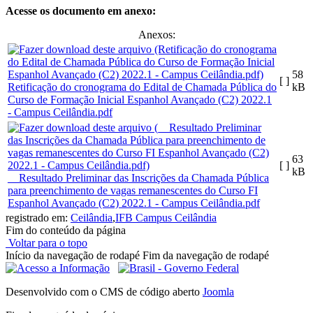
Acesse os documento em anexo:
Anexos:
58
[ ]
Retificação do cronograma do Edital de Chamada Pública do
kB
Curso de Formação Inicial Espanhol Avançado (C2) 2022.1
- Campus Ceilândia.pdf
63
[ ]
kB
__Resultado Preliminar das Inscrições da Chamada Pública
para preenchimento de vagas remanescentes do Curso FI
Espanhol Avançado (C2) 2022.1 - Campus Ceilândia.pdf
registrado em:
Ceilândia
,
IFB Campus Ceilândia
Fim do conteúdo da página
Voltar para o topo
Início da navegação de rodapé
Fim da navegação de rodapé
Desenvolvido com o CMS de código aberto
Joomla