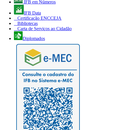
IFB em Números
IFB Data
Certificação ENCCEJA
Bibliotecas
Carta de Serviços ao Cidadão
Diplomados