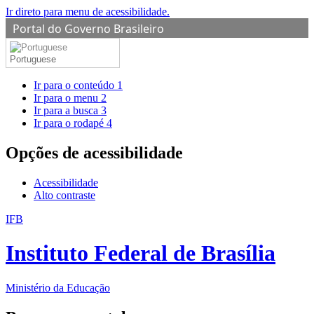
Ir direto para menu de acessibilidade.
Portal do Governo Brasileiro
Portuguese
Ir para o conteúdo
1
Ir para o menu
2
Ir para a busca
3
Ir para o rodapé
4
Opções de acessibilidade
Acessibilidade
Alto contraste
IFB
Instituto Federal de Brasília
Ministério da Educação