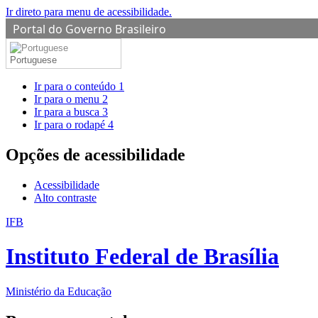
Ir direto para menu de acessibilidade.
Portal do Governo Brasileiro
Portuguese
Ir para o conteúdo
1
Ir para o menu
2
Ir para a busca
3
Ir para o rodapé
4
Opções de acessibilidade
Acessibilidade
Alto contraste
IFB
Instituto Federal de Brasília
Ministério da Educação