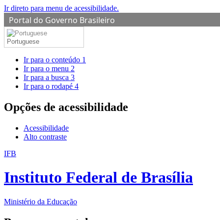
Ir direto para menu de acessibilidade.
Portal do Governo Brasileiro
Portuguese
Ir para o conteúdo
1
Ir para o menu
2
Ir para a busca
3
Ir para o rodapé
4
Opções de acessibilidade
Acessibilidade
Alto contraste
IFB
Instituto Federal de Brasília
Ministério da Educação