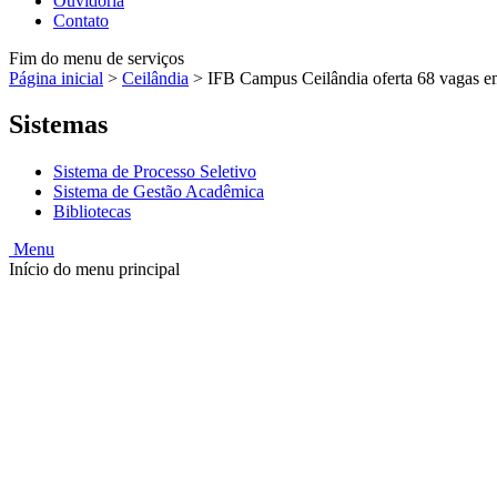
Ouvidoria
Contato
Fim do menu de serviços
Página inicial
>
Ceilândia
>
IFB Campus Ceilândia oferta 68 vagas em
Sistemas
Sistema de Processo Seletivo
Sistema de Gestão Acadêmica
Bibliotecas
Menu
Início do menu principal