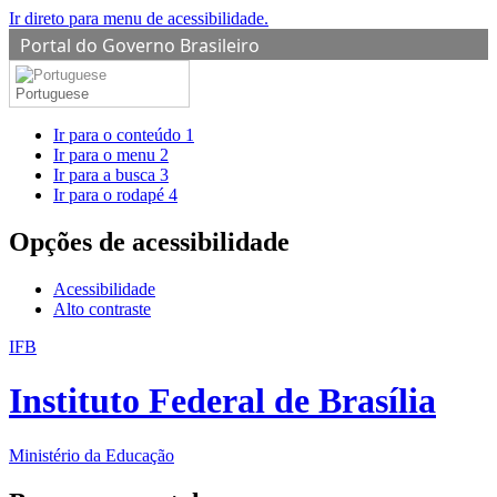
Ir direto para menu de acessibilidade.
Portal do Governo Brasileiro
Portuguese
Ir para o conteúdo
1
Ir para o menu
2
Ir para a busca
3
Ir para o rodapé
4
Opções de acessibilidade
Acessibilidade
Alto contraste
IFB
Instituto Federal de Brasília
Ministério da Educação