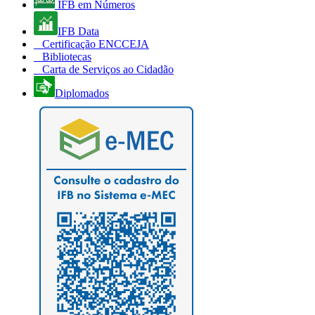
IFB em Números
IFB Data
Certificação ENCCEJA
Bibliotecas
Carta de Serviços ao Cidadão
Diplomados