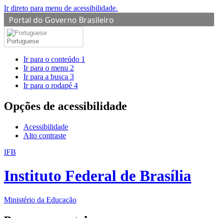
Ir direto para menu de acessibilidade.
Portal do Governo Brasileiro
Portuguese
Ir para o conteúdo
1
Ir para o menu
2
Ir para a busca
3
Ir para o rodapé
4
Opções de acessibilidade
Acessibilidade
Alto contraste
IFB
Instituto Federal de Brasília
Ministério da Educação