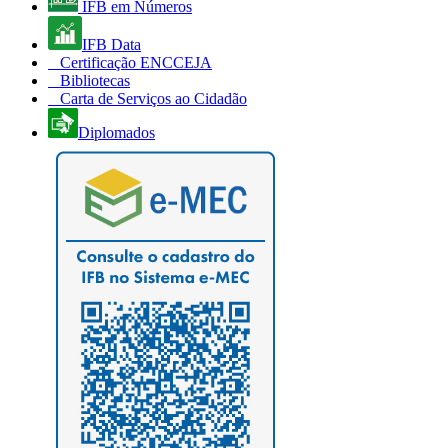
IFB em Números
IFB Data
Certificação ENCCEJA
Bibliotecas
Carta de Serviços ao Cidadão
Diplomados