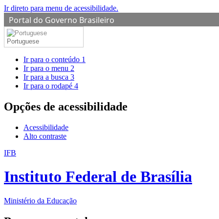
Ir direto para menu de acessibilidade.
Portal do Governo Brasileiro
Portuguese
Ir para o conteúdo
1
Ir para o menu
2
Ir para a busca
3
Ir para o rodapé
4
Opções de acessibilidade
Acessibilidade
Alto contraste
IFB
Instituto Federal de Brasília
Ministério da Educação