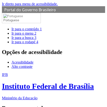
Ir direto para menu de acessibilidade.
Portal do Governo Brasileiro
Portuguese
Ir para o conteúdo
1
Ir para o menu
2
Ir para a busca
3
Ir para o rodapé
4
Opções de acessibilidade
Acessibilidade
Alto contraste
IFB
Instituto Federal de Brasília
Ministério da Educação