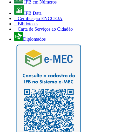
IFB em Números
IFB Data
Certificação ENCCEJA
Bibliotecas
Carta de Serviços ao Cidadão
Diplomados